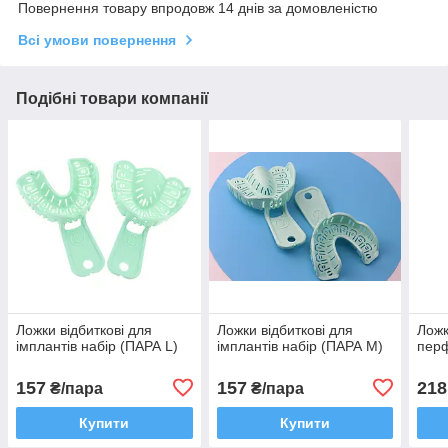
Повернення товару впродовж 14 днів за домовленістю
Всі умови повернення
Подібні товари компанії
Ложки відбиткові для
Ложки відбиткові для
Ложк
імплантів набір (ПАРА L)
імплантів набір (ПАРА M)
перф
157
157
218
₴/пара
₴/пара
Купити
Купити