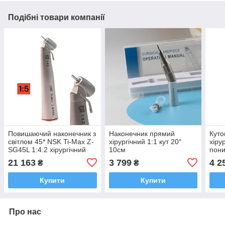
Подібні товари компанії
Повишаючий наконечник з
Наконечник прямий
Куто
світлом 45* NSK Ti-Max Z-
хірургічний 1:1 кут 20°
хіру
SG45L 1:4:2 хірургічний
10см
пон
SG20
21 163
3 799
4 2
₴
₴
Купити
Купити
Про нас