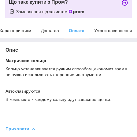
Що таке купити з Пром?
Замовлення під захистом
Характеристики
Доставка
Оплата
Умови повернення
Опис
Матричние кольца
:
Кольцо устанавливается ручним способом ,економит время
не нужно использовать сторонние инструменти
Автоклавируются
В комплекте к каждому кольцу идут запасние щечки.
Приховати