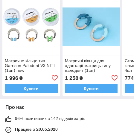
Матричне кільце тип
Матричні кільця для
Стом
Garrison Palodent V3 NITI
адаптації матриць типу
кіль
(1шт) new
палодент (1шт)
4шт
1 996
1 258
774
₴
₴
Купити
Купити
Про нас
96% позитивних з 142 відгуків за рік
Працює з 20.05.2020