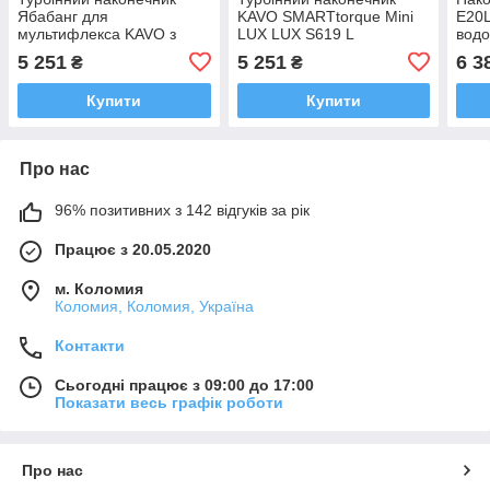
Ябабанг для
KAVO SMARTtorque Mini
E20L
мультифлекса KAVO з
LUX LUX S619 L
вод
світлом
5 251
5 251
6 3
₴
₴
Купити
Купити
Про нас
96% позитивних з 142 відгуків за рік
Працює з 20.05.2020
м. Коломия
Коломия, Коломия, Україна
Контакти
Сьогодні працює з 09:00 до 17:00
Показати весь графік роботи
Про нас