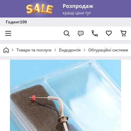
Годент100
Товари та послуги
Ендодонтія
Обтураційні системи