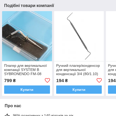
Подібні товари компанії
Плагер для вертикальної
Ручний плагер/конденсор
Ручн
компакції SYSTEM B
для вертикальної
для 
SYBRONENDO FM-08
конденсації 3/4 (80/1.10)
конд
taper Medium
ASIM
ASI
799
194
194
₴
₴
Купити
Купити
Про нас
96% позитивних з 140 відгуків за рік