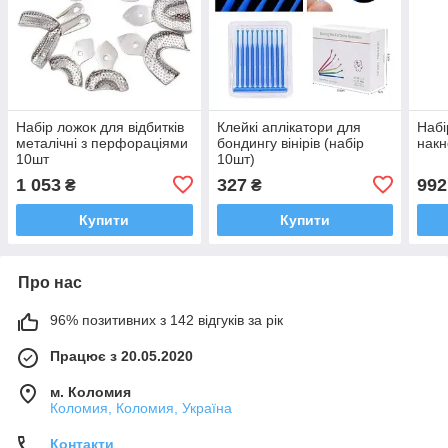
Набір ложок для відбитків
Клейкі аплікатори для
Набі
металічні з перфораціями
бондингу вінірів (набір
накн
10шт
10шт)
1 053
327
992
₴
₴
Купити
Купити
Про нас
96% позитивних з 142 відгуків за рік
Працює з 20.05.2020
м. Коломия
Коломия, Коломия, Україна
Контакти