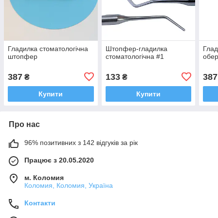
Гладилка стоматологічна
Штопфер-гладилка
Глад
штопфер
стоматологічна #1
обе
387
133
387
₴
₴
Купити
Купити
Про нас
96% позитивних з 142 відгуків за рік
Працює з 20.05.2020
м. Коломия
Коломия, Коломия, Україна
Контакти