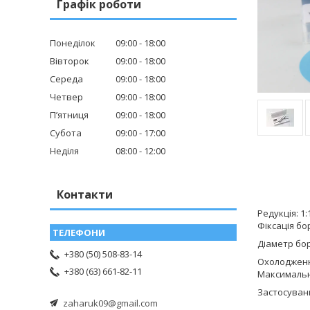
Графік роботи
Понеділок
09:00
18:00
Вівторок
09:00
18:00
Середа
09:00
18:00
Четвер
09:00
18:00
Пʼятниця
09:00
18:00
Субота
09:00
17:00
Неділя
08:00
12:00
Контакти
Редукція: 1:
Фіксація бо
Діаметр бор
+380 (50) 508-83-14
Охолодженн
+380 (63) 661-82-11
Максимальна
Застосування
zaharuk09@gmail.com