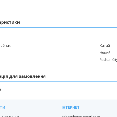
еристики
робник
Китай
Новий
Foshan Cit
ація для замовлення
₴
) 508-83-14
zaharuk09@gmail.com