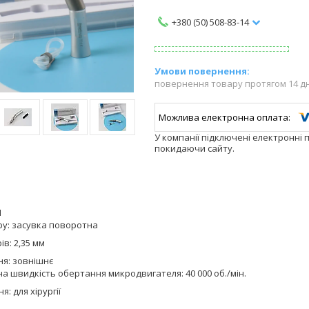
+380 (50) 508-83-14
повернення товару протягом 14 д
У компанії підключені електронні 
покидаючи сайту.
1
ру: засувка поворотна
ів: 2,35 мм
я: зовнішнє
 швидкість обертання микродвигателя: 40 000 об./мін.
: для хірургії