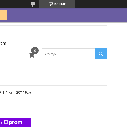
Кошик
ram
1:1 кут 20° 10см
 з