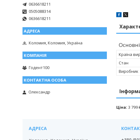
0636618211
0505088314
0636618211
Характ
Коломия, Коломия, Україна
Основні
Країна ви
Стан
Годент100
Виробник
Інформ
Олександр
Ціна:
3 799 
+380 (50