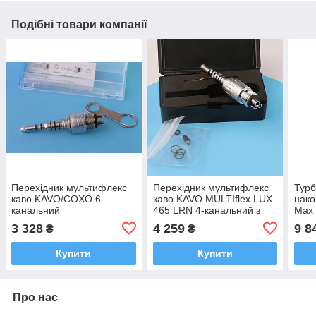
Подібні товари компанії
Перехідник мультифлекс
Перехідник мультифлекс
Турб
каво KAVO/COXO 6-
каво KAVO MULTIflex LUX
нако
канальний
465 LRN 4-канальний з
Max 
генератором
6 ка
3 328
4 259
9 8
₴
₴
Купити
Купити
Про нас