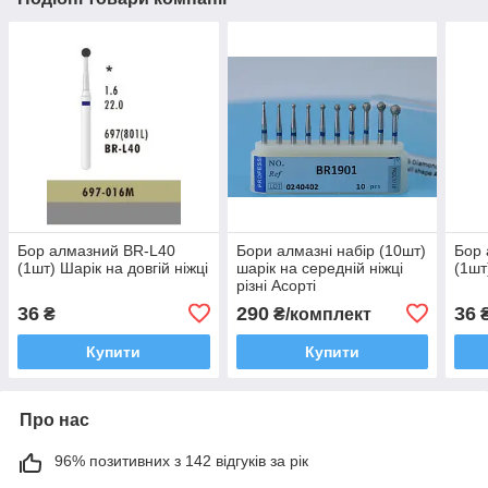
Бор алмазний BR-L40
Бори алмазні набір (10шт)
Бор 
(1шт) Шарік на довгій ніжці
шарік на середній ніжці
(1шт
різні Асорті
36
290
36
₴
₴/комплект
Купити
Купити
Про нас
96% позитивних з 142 відгуків за рік