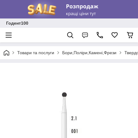
Годент100
Товари та послуги
Бори,Поліри,Камені,Фрези
Тверд