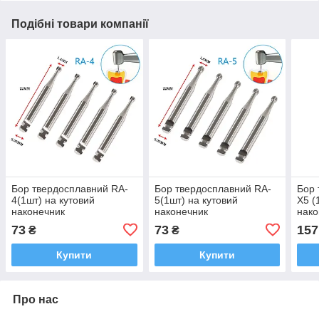
Подібні товари компанії
Бор твердосплавний RA-
Бор твердосплавний RA-
Бор 
4(1шт) на кутовий
5(1шт) на кутовий
X5 (
наконечник
наконечник
нако
73
73
157
₴
₴
Купити
Купити
Про нас