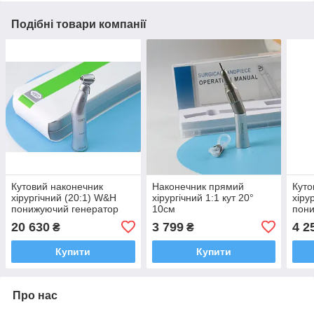
Подібні товари компанії
Кутовий наконечник
Наконечник прямий
Куто
хірургічний (20:1) W&H
хірургічний 1:1 кут 20°
хіру
понижуючий генератор
10см
пон
LED+ для імплантації
SG20
20 630
3 799
4 2
₴
₴
Купити
Купити
Про нас