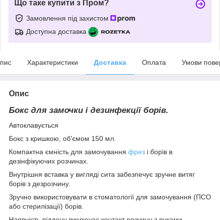
Що таке купити з Пром?
Замовлення під захистом
Доступна доставка
пис
Характеристики
Доставка
Оплата
Умови пове
Опис
Бокс для замочки і дезинфекції борів.
Автоклавується
Бокс з кришкою, об'ємом 150 мл.
Компактна ємність для замочування
фрез
і борів в
дезінфікуючих розчинах.
Внутрішня вставка у вигляді сита забезпечує зручне витяг
борів з дезрозчину.
Зручно використовувати в стоматології для замочування (ПСО
або стерилізації) борів.
Наявність піддону виключає контакт розчину з руками,