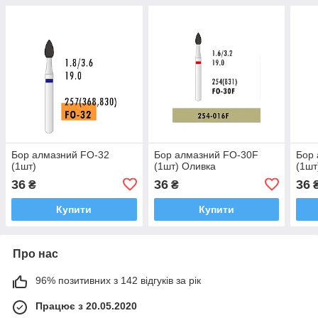
Бор алмазний FO-32
Бор алмазний FO-30F
Бор 
(1шт)
(1шт) Оливка
(1шт
36
36
36
₴
₴
Купити
Купити
Про нас
96% позитивних з 142 відгуків за рік
Працює з 20.05.2020