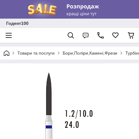
Годент100
Товари та послуги
Бори,Поліри,Камені,Фрези
Турбін