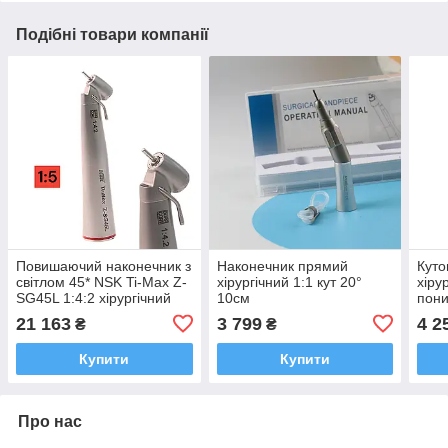
Подібні товари компанії
Повишаючий наконечник з
Наконечник прямий
Куто
світлом 45* NSK Ti-Max Z-
хірургічний 1:1 кут 20°
хіру
SG45L 1:4:2 хірургічний
10см
пон
SG20
21 163
3 799
4 2
₴
₴
Купити
Купити
Про нас