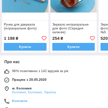
Ручка для дзеркала
Зеркало интраоральне
Зерк
(інтраоральне фото)
для фото (Середня
фото
оклюзія)
№5
1 198
254
520
₴
₴
Купити
Купити
Про нас
96% позитивних з 142 відгуків за рік
Працює з 20.05.2020
м. Коломия
Коломия, Коломия, Україна
Контакти