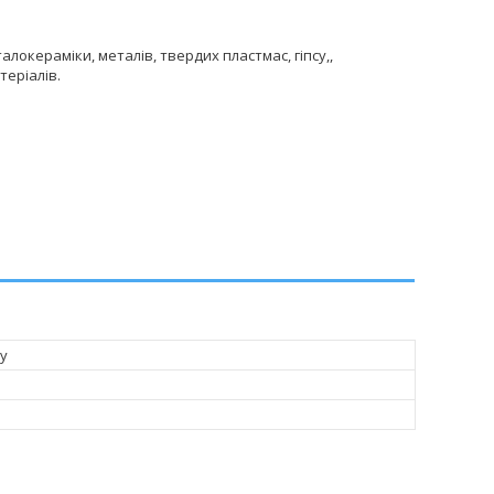
локераміки, металів, твердих пластмас, гіпсу,,
еріалів.
у