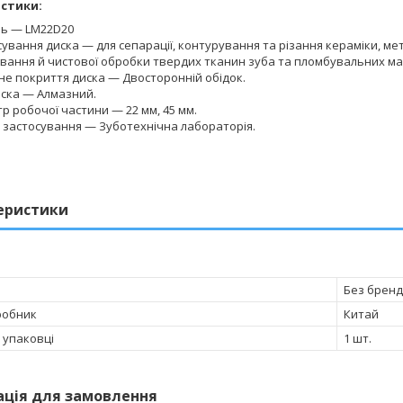
стики:
ь — LM22D20
ування диска — для сепарації, контурування та різання кераміки, мета
ання й чистової обробки твердих тканин зуба та пломбувальних мат
не покриття диска — Двосторонній обідок.
иска — Алмазний.
р робочої частини — 22 мм, 45 мм.
 застосування — Зуботехнічна лабораторія.
еристики
Без бренд
робник
Китай
в упаковці
1 шт.
ація для замовлення