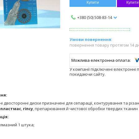
Купити
Купити
+380 (50) 508-83-14
повернення товару протягом 14 д
У компанії підключені електронні 
покидаючи сайту.
ня:
і двосторонні диски призначені для сепарації, контурування та різан
х
пластмас
,
гіпсу
, препарювання й чистової обробки твердих тканин
ція:
алмазний 1 штука;