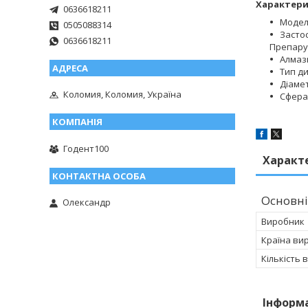
Характери
0636618211
Модел
0505088314
Застос
0636618211
Препарув
Алмаз
Тип д
Діамет
Коломия, Коломия, Україна
Сфера
Годент100
Характ
Основні
Олександр
Виробник
Країна ви
Кількість 
Інформ