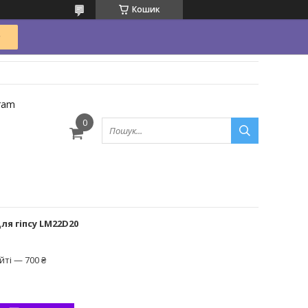
Кошик
ram
я гіпсу LM22D20
ті — 700 ₴