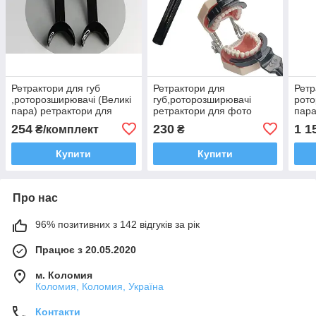
Ретрактори для губ
Ретрактори для
Ретр
,роторозширювачі (Великі
губ,роторозширювачі
рото
пара) ретрактори для
ретрактори для фото
пара
фото (набір 2 шт)
(1шт)
фото
254
230
1 1
₴/комплект
₴
Купити
Купити
Про нас
96% позитивних з 142 відгуків за рік
Працює з 20.05.2020
м. Коломия
Коломия, Коломия, Україна
Контакти