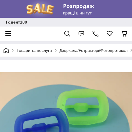
Годент100
Товари та послуги
Дзеркала/Ретракторі/Фотопротокол