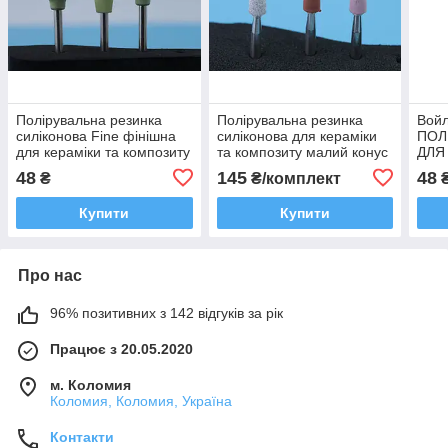
Полірувальна резинка
Полірувальна резинка
Войл
силіконова Fine фінішна
силіконова для кераміки
ПОЛ
для кераміки та композиту
та композиту малий конус
ДЛЯ
1шт жовта
асорті 3шт
КОМ
48
145
48
₴
₴/комплект
Купити
Купити
Про нас
96% позитивних з 142 відгуків за рік
Працює з 20.05.2020
м. Коломия
Коломия, Коломия, Україна
Контакти