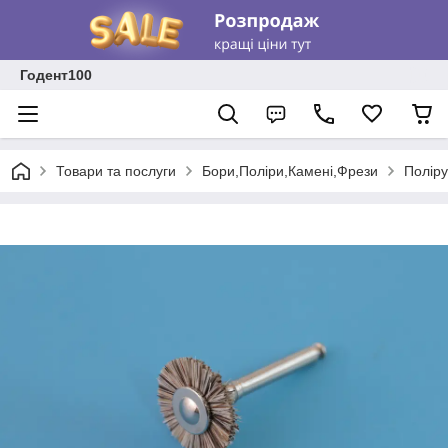
Годент100
Товари та послуги
Бори,Поліри,Камені,Фрези
Поліру