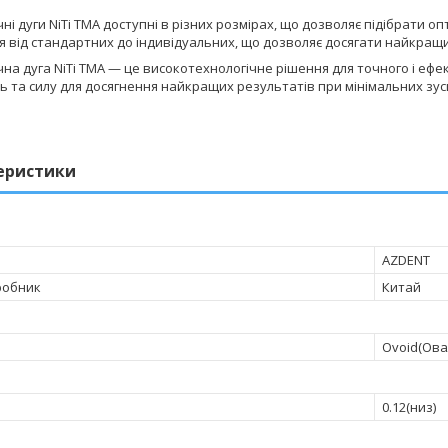
і дуги NiTi TMA доступні в різних розмірах, що дозволяє підібрати о
 від стандартних до індивідуальних, що дозволяє досягати найкращи
а дуга NiTi TMA — це високотехнологічне рішення для точного і ефе
ь та силу для досягнення найкращих результатів при мінімальних зус
еристики
AZDENT
робник
Китай
Ovoid(Ова
0.12(низ)