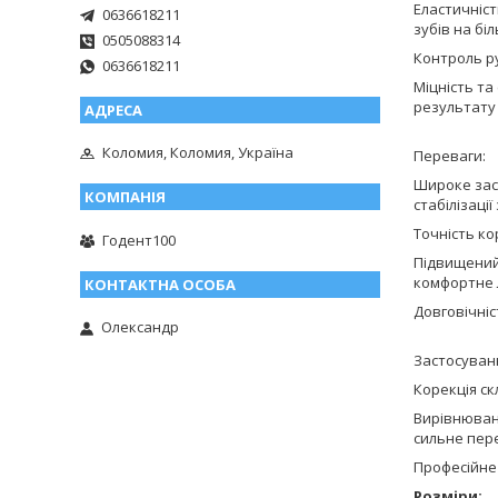
Еластичніст
0636618211
зубів на бі
0505088314
Контроль ру
0636618211
Міцність та
результату 
Коломия, Коломия, Україна
Переваги:
Широке заст
стабілізації
Точність ко
Годент100
Підвищений 
комфортне 
Довговічніс
Олександр
Застосуван
Корекція ск
Вирівнюванн
сильне пер
Професійне 
Розміри: