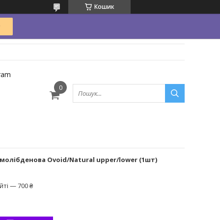
Кошик
ram
олібденова Ovoid/Natural upper/lower (1шт)
ті — 700 ₴