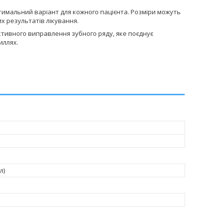
птимальний варіант для кожного пацієнта. Розміри можуть
х результатів лікування.
ктивного виправлення зубного ряду, яке поєднує
иллях.
л)