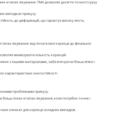
нніх етапах лікування. TMA дозволяє досягти точності руху
них випадках прикусу.
стійкість до деформацій, що гарантує високу якість
етапах лікування: від початкової корекції до фінальної
зволяє мінімізувати кількість корекцій.
янні з іншими матеріалами, забезпечуючи більш м’яке і
окі характеристики зносостійкості.
з різними проблемами прикусу.
а більш пізніх етапах лікування, коли потрібно точне і
них клініках для корекції складних випадків.