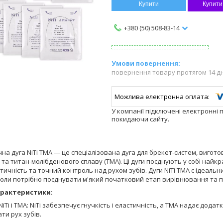
Купити
Купити
+380 (50) 508-83-14
повернення товару протягом 14 д
У компанії підключені електронні 
покидаючи сайту.
а дуга NiTi TMA — це спеціалізована дуга для брекет-систем, виготов
i) та титан-молібденового сплаву (TMA). Ці дуги поєднують у собі найк
тичність та точний контроль над рухом зубів. Дуги NiTi TMA є ідеал
коли потрібно поєднувати м'який початковий етап вирівнювання та п
арактеристики:
NiTi і TMA: NiTi забезпечує гнучкість і еластичність, а TMA надає дода
ти рух зубів.