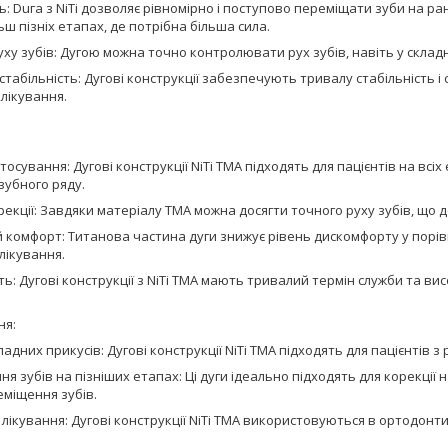
ь: Duга з NiTi дозволяє рівномірно і поступово переміщати зуби на ра
льш пізніх етапах, де потрібна більша сила.
ху зубів: Дугою можна точно контролювати рух зубів, навіть у склад
 стабільність: Дугові конструкції забезпечують тривалу стабільність і 
лікування.
осування: Дугові конструкції NiTi TMA підходять для пацієнтів на всіх 
 зубного ряду.
рекції: Завдяки матеріалу TMA можна досягти точного руху зубів, що до
комфорт: Титанова частина дуги знижує рівень дискомфорту у порівн
лікування.
ть: Дугові конструкції з NiTi TMA мають тривалий термін служби та вис
ня:
ладних прикусів: Дугові конструкції NiTi TMA підходять для пацієнтів 
я зубів на пізніших етапах: Ці дуги ідеально підходять для корекції н
еміщення зубів.
лікування: Дугові конструкції NiTi TMA використовуються в ортодонтич