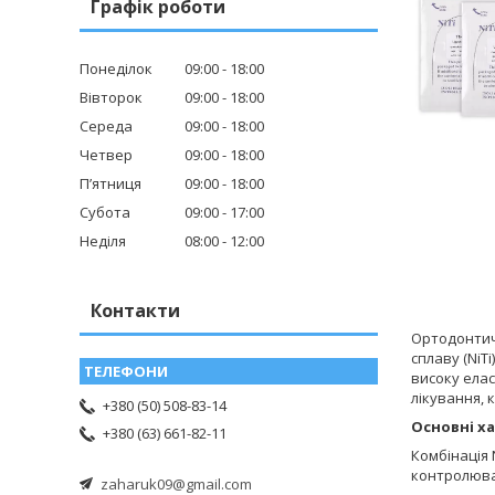
Графік роботи
Понеділок
09:00
18:00
Вівторок
09:00
18:00
Середа
09:00
18:00
Четвер
09:00
18:00
Пʼятниця
09:00
18:00
Субота
09:00
17:00
Неділя
08:00
12:00
Контакти
Ортодонтичн
сплаву (NiT
високу елас
лікування, 
+380 (50) 508-83-14
Основні х
+380 (63) 661-82-11
Комбінація 
контролюва
zaharuk09@gmail.com