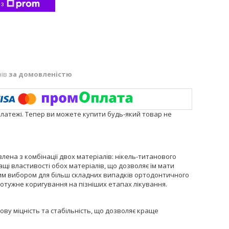
 з
нів
за домовленістю
платежі. Тепер ви можете купити будь-який товар не
лена з комбінації двох матеріалів: нікель-титанового
ращі властивості обох матеріалів, що дозволяє їм мати
ьним вибором для більш складних випадків ортодонтичного
отужне коригування на пізніших етапах лікування.
ткову міцність та стабільність, що дозволяє краще