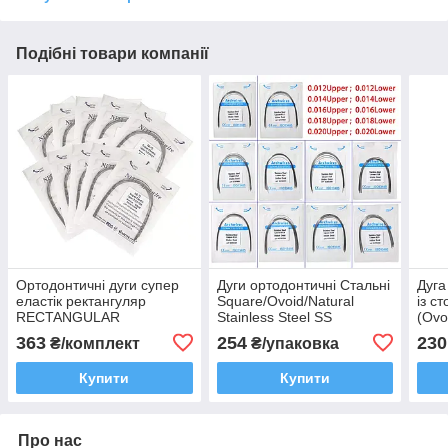
Подібні товари компанії
Ортодонтичні дуги супер
Дуги ортодонтичні Стальні
Дуга
еластік ректангуляр
Square/Ovoid/Natural
із с
RECTANGULAR
Stainless Steel SS
(Ovo
Square/Ovoid/Natural NiTi
Uppe
363
254
230
₴/комплект
₴/упаковка
Купити
Купити
Про нас