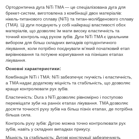
Ортодонтична дуга NiTi TMA — це спеціалізована дуга для
брекет-систем, виготовлена з комбінації двох матеріалів:
нікель-титанового сплаву (NiTi) та титан-молібденового сплаву
(TMA). Ці дуги поєднують у собі найкращі властивості обох
матеріалів, що дозволяє їм мати високу еластичність та
точний контроль над рухом зубів. Дуги NiTi TMA є ідеальним
вибором для більш складних випадків ортодонтичного
лікування, коли потрібно поєднувати м'який початковий етап
вирівнювання та потужне коригування на пізніших етапах
лікування.
Основні характеристики:
Комбінація NiTi і TMA: NiTi забезпечує гнучкість і еластичність,
а TMA надає додаткову міцність та стабільність, що дозволяє
краще контролювати рух зубів.
Еластичність: Duга з NiTi дозволяє рівномірно і поступово
переміщати зуби на ранніх етапах лікування. TMA дозволяє
досягти точності руху зубів на більш пізніх етапах, де потрібна
більша сила.
Контроль руху зубів: Дугою можна точно контролювати рух
зубів, навіть у складних випадках прикусу.
Міцність та стабільність: Дугові конструкції забезпечують