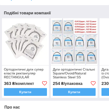
Подібні товари компанії
Ортодонтичні дуги супер
Дуги ортодонтичні Стальні
Дуга
еластік ректангуляр
Square/Ovoid/Natural
із с
RECTANGULAR
Stainless Steel SS
(Ovo
Square/Ovoid/Natural NiTi
Uppe
363
254
230
₴/комплект
₴/упаковка
Купити
Купити
Про нас