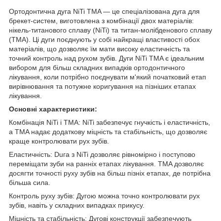
Ортодонтична дуга NiTi TMA — це спеціалізована дуга для
брекет-систем, виготовлена з комбінації двох матеріалів:
нікель-титанового сплаву (NiTi) та титан-молібденового сплаву
(TMA). Ці дуги поєднують у собі найкращі властивості обох
матеріалів, що дозволяє їм мати високу еластичність та
точний контроль над рухом зубів. Дуги NiTi TMA є ідеальним
вибором для більш складних випадків ортодонтичного
лікування, коли потрібно поєднувати м'який початковий етап
вирівнювання та потужне коригування на пізніших етапах
лікування.
Основні характеристики:
Комбінація NiTi і TMA: NiTi забезпечує гнучкість і еластичність,
а TMA надає додаткову міцність та стабільність, що дозволяє
краще контролювати рух зубів.
Еластичність: Duга з NiTi дозволяє рівномірно і поступово
переміщати зуби на ранніх етапах лікування. TMA дозволяє
досягти точності руху зубів на більш пізніх етапах, де потрібна
більша сила.
Контроль руху зубів: Дугою можна точно контролювати рух
зубів, навіть у складних випадках прикусу.
Міцність та стабільність: Дугові конструкції забезпечують