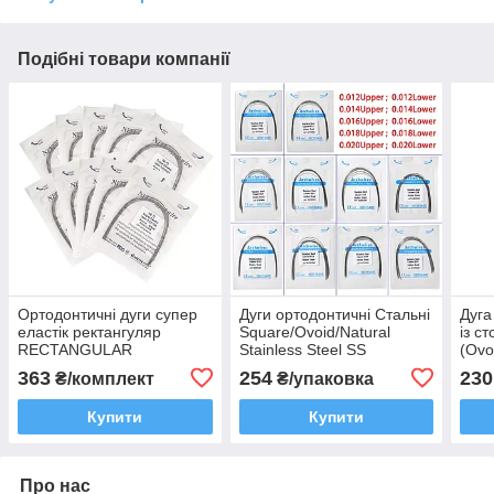
Подібні товари компанії
Ортодонтичні дуги супер
Дуги ортодонтичні Стальні
Дуга
еластік ректангуляр
Square/Ovoid/Natural
із с
RECTANGULAR
Stainless Steel SS
(Ovo
Square/Ovoid/Natural NiTi
Uppe
363
254
230
₴/комплект
₴/упаковка
Купити
Купити
Про нас