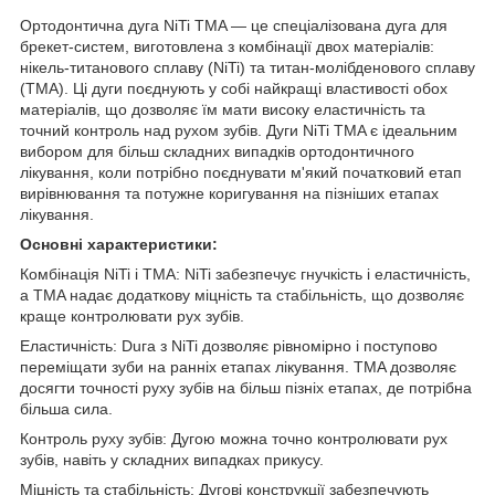
Ортодонтична дуга NiTi TMA — це спеціалізована дуга для
брекет-систем, виготовлена з комбінації двох матеріалів:
нікель-титанового сплаву (NiTi) та титан-молібденового сплаву
(TMA). Ці дуги поєднують у собі найкращі властивості обох
матеріалів, що дозволяє їм мати високу еластичність та
точний контроль над рухом зубів. Дуги NiTi TMA є ідеальним
вибором для більш складних випадків ортодонтичного
лікування, коли потрібно поєднувати м'який початковий етап
вирівнювання та потужне коригування на пізніших етапах
лікування.
Основні характеристики:
Комбінація NiTi і TMA: NiTi забезпечує гнучкість і еластичність,
а TMA надає додаткову міцність та стабільність, що дозволяє
краще контролювати рух зубів.
Еластичність: Duга з NiTi дозволяє рівномірно і поступово
переміщати зуби на ранніх етапах лікування. TMA дозволяє
досягти точності руху зубів на більш пізніх етапах, де потрібна
більша сила.
Контроль руху зубів: Дугою можна точно контролювати рух
зубів, навіть у складних випадках прикусу.
Міцність та стабільність: Дугові конструкції забезпечують