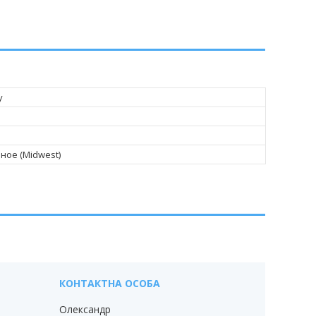
y
ьное (Midwest)
Олександр