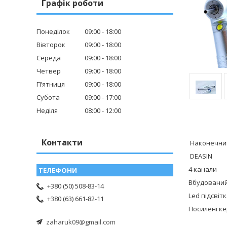
Графік роботи
Понеділок
09:00
18:00
Вівторок
09:00
18:00
Середа
09:00
18:00
Четвер
09:00
18:00
Пʼятниця
09:00
18:00
Субота
09:00
17:00
Неділя
08:00
12:00
Контакти
Наконечник
DEASIN
4 канали
Вбудований
+380 (50) 508-83-14
Led підсвіт
+380 (63) 661-82-11
Посилені к
zaharuk09@gmail.com