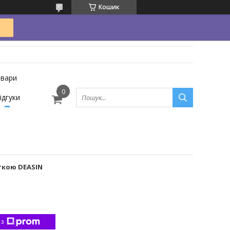
Кошик
овари
ідгуки
ткою DEASIN
 з