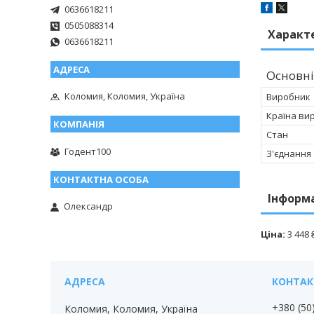
0636618211
0505088314
Характ
0636618211
Основні
Коломия, Коломия, Україна
Виробник
Країна ви
Стан
Годент100
З'єднання
Інформ
Олександр
Ціна:
3 448 
+380 (50
Коломия, Коломия, Україна