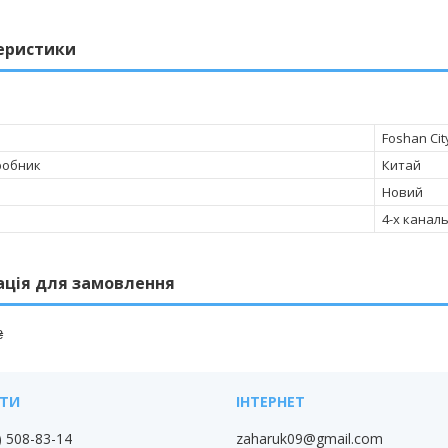
еристики
Foshan Cit
робник
Китай
Новий
4-х канал
ація для замовлення
₴
) 508-83-14
zaharuk09@gmail.com