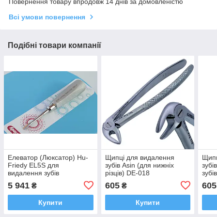
Повернення товару впродовж 14 днів за домовленістю
Всі умови повернення
Подібні товари компанії
Елеватор (Люксатор) Hu-
Щипці для видалення
Щипц
Friedy EL5S для
зубів Asin (для нижніх
зубі
видалення зубів
різців) DE-018
зубі
5 941
605
605
₴
₴
Купити
Купити