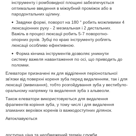
інструменту і ромбовидної площині забезпечується
оптимальне введення в міжзубний проміжок або в
пародонтальних щілину.
Завдяки формі, поворот на 180 ° робить можливими 4
люксаціонних руху - 2 мезиальная і 2 дистальних.
Важіль в процесі люксаціі робить 5-7 поворотно-
опорних рухів. Зубці по краю інструменту роблять
люксаціі особливо ефективною.
Форма кінчика інструментів дозволяє уникнути
систему важеля навантаження по осі, що приводить до
поломки.
Елеватори призначені як для відділення періонотальної
зв'язки від поверхні кореня зуба перед видаленням, так і для
люксації (вивихання), тобто розгойдування зуба у вестибуло-
оральному напрямку та видалення зуба з альвеоли.
Також елеватори використовуються для видалення
фрагментів коріння зуба, у тому числі і для видалення
зламаних верхівок коренів із важкодоступних ділянок.
Автоклавуються
доступна ціна та необмежений термін служби.