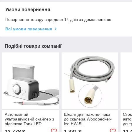
Умови повернення
Повернення товару впродовж 14 днів за домовленістю
Всі умови повернення
Подібні товари компанії
Автономний
Шланг для наконечника
Стом
ультразвуковий скайлер з
до скалера Woodpecker-
авт
підвіткою Tank LED
led HW-5L
ульт
VRN
12 778
1 331
11 
₴
₴