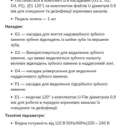
Постачається в комплекті із 6 насадками (G1-2, G2,
G4, P1), (E1 120°) та комплектом файлів U діаметрів 0,8
мм для очищення та дезінфекції кореневих каналів.
Педаль ножна — 1 шт.
Насадки:
G1 — насадка для зняття надсвербного зубного
каменю зубних відкладень із шийки зуба та вершини
зуба.
G2 — Використовується для видалення зубного
каменю, що важко видаляється зубного нальоту,
великих відкладень зубного каменю в наддесневій зоні.
G4 — насадка універсальна для видалення
наддесневого зубного каменю.
P1 — насадка для видалення підсрібного зубного
каменю.
Е1 — ендочак 120° з комплектом U-File діаметром 0,8
мм для роботи в передніх кореневих каналах їх
очищення та дезінфекції.
Технічні параметри:
Вхідна потужність від 110 В 50Hz/60Hz(220 – 240 В