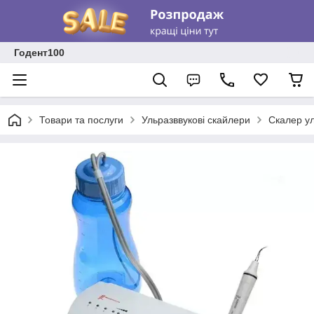
Годент100
Товари та послуги
Ульразввукові скайлери
Скалер ул