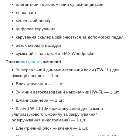
елегантний і ергономічний сучасний дизайн
легка вага
маленький розмір
цифрове керування
керування скалера здійснюється за допомогою педалі
автоклавовані насадки
сумісний із насадками EMS Woodpecker
Постач
ається в к
омплекті:
Універсальний динамометричний ключ (TW-1L) для
фіксації насадок — 1 шт.
Блок керування — 1 шт.
Знімний автоклавований наконечник HW-5L — 1 шт.
Шланг скейлера — 1 шт.
Ключ TW-E1 (Використовуваний для заміни
ультразвукового U-файлу та закручування/
розкручування ендотримача) — 1 шт.
Електричний блок живлення — 1 шт.