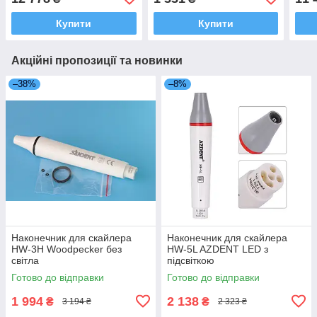
Купити
Купити
Акційні пропозиції та новинки
–38%
–8%
Наконечник для скайлера
Наконечник для скайлера
HW-3H Woodpecker без
HW-5L AZDENT LED з
світла
підсвіткою
Готово до відправки
Готово до відправки
1 994
2 138
₴
₴
3 194 ₴
2 323 ₴