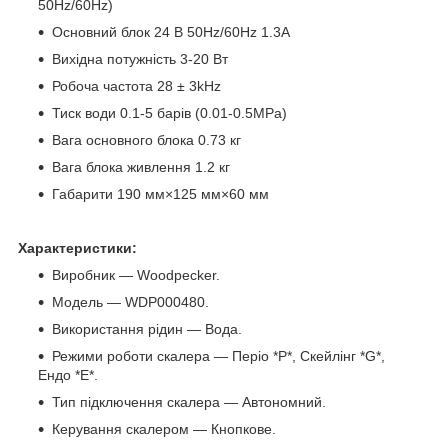
50Hz/60Hz)
Основний блок 24 В 50Hz/60Hz 1.3A
Вихідна потужність 3-20 Вт
Робоча частота 28 ± 3kHz
Тиск води 0.1-5 барів (0.01-0.5MPa)
Вага основного блока 0.73 кг
Вага блока живлення 1.2 кг
Габарити 190 мм×125 мм×60 мм
Характеристики:
Виробник — Woodpecker.
Модель — WDP000480.
Використання рідин — Вода.
Режими роботи скалера — Періо *Р*, Скейлінг *G*,
Ендо *Е*.
Тип підключення скалера — Автономний.
Керування скалером — Кнопкове.