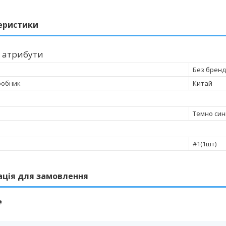
еристики
 атрибути
Без бренд
робник
Китай
Темно син
#1(1шт)
ація для замовлення
₴