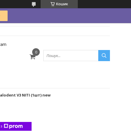
Кошик
ram
lodent V3 NITI (1шт) new
 з