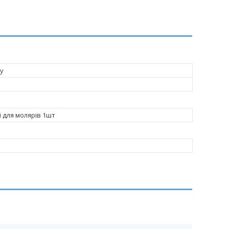
у
і для молярів 1шт