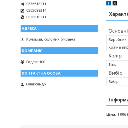
0636618211
0505088314
Характ
0636618211
Основні
Коломия, Коломия, Україна
Виробник
Країна ви
Колір
Годент100
Тип.
Вибір
Вибір
Олександр
Інформ
Ціна:
1 996 